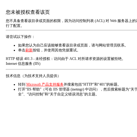
项目案例 PROJECT
图文广告
名片 宣传单 菜单 折页 优惠券 宣传
册 联单 包装盒 手提袋 信封
数码打印
高速复印 数码彩印 标书装订 铜版纸
打印 精装本打印
活动策划
文艺演出、影视文化艺术策划、舞台
艺术造型策划、企业形像策划、会务
会展、摄影摄像